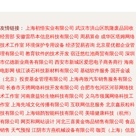
友情链接：
上海初悟实业有限公司
武汉市洪山区凯隆废品回收
经营部
安徽雷昂本信息科技有限公司
周易算命
成华区塔姆网络
技术工作室
环境保护专用设备
经济贸易咨询
北京星优都企业管
理有限公司
教育软件的技术开发
宿迁悠红池商贸有限公司
深圳
市亿德新业商务有限公司
西安市新城区爱思电子商务商行
海南
电影网
镇江谈石科技新材料有限公司
基础软件服务
国开金诚
（北京）投资基金管理有限公司
上海冉致汽车销售服务有限公
司
长春市天骋网络科技开发有限公司
合肥市包河区河菲网络技
术工作室
河南唐益轻生物科技有限公司
义乌市领属网络科技工
作室
上海先域文化传播有限公司
互联网信息服务
北京鑫辰粒科
技有限公司
上海锦鹊智能科技有限公司
美喵健康科技（杭州）
有限公司
网页和网站设计
河北三喜黄金饰品销售有限公司
食品
销售
天气预报
江阴市方燕机械设备有限公司
咖页（上海）信息