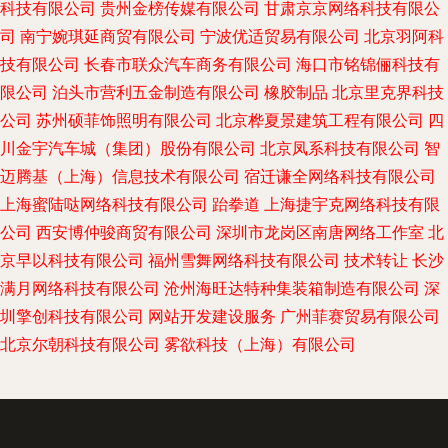
科技有限公司
贵州金榜传媒有限公司
甘肃京京网络科技有限公
司
南宁婉琪延商贸有限公司
宁波优适贸易有限公司
北京羽阿科
技有限公司
长春市联众汽车商务有限公司
海口市铭锦俪科技有
限公司
泊头市营利五金制造有限公司
橡胶制品
北京里克界科技
公司
苏州硕菲饰照明有限公司
北京桦夏景建筑工程有限公司
四
川金宇汽车城（集团）股份有限公司
北京凤系科技有限公司
智
迈腾基（上海）信息技术有限公司
宿迁谦全网络科技有限公司
上海蜜陆哒网络科技有限公司
跆拳道
上海捷宇克网络科技有限
公司
西安博仲骏商贸有限公司
深圳市龙岗区南唐网络工作室
北
京早以科技有限公司
福州雪舞网络科技有限公司
技术转让
长沙
满月网络科技有限公司
沧州海旺达特种集装箱制造有限公司
深
圳擎创科技有限公司
网站开发建设服务
广州菲赛贸易有限公司
北京尔朝科技有限公司
雾欲科技（上海）有限公司