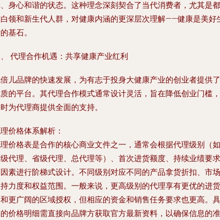
称、身心和谐的状态。这种理念深刻契合了当代消费者，尤其是
市白领和新生代人群，对健康内涵的更深层次理解——健康是美好
活的基石。
三、 代理合作机遇：共享健康产业红利
饱倍儿品牌的快速发展，为有志于投身大健康产业的创业者提供
优质的平台。其代理合作模式通常设计灵活，旨在降低创业门槛
同时为代理商提供全面的支持。
代理价格体系解析：
代理价格表是合作的核心商业文件之一，通常会根据代理级别（
市级代理、省级代理、总代理等）、首次进货额度、持续业绩要
等因素进行阶梯式设计。不同级别对应不同的产品拿货折扣、市
支持力度和权益范围。一般来说，更高级别的代理享有更优的进
价和更广阔的区域授权，但相应的资金和销售任务要求也更高。
体的价格明细需直接向品牌方获取官方最新资料，以确保信息的