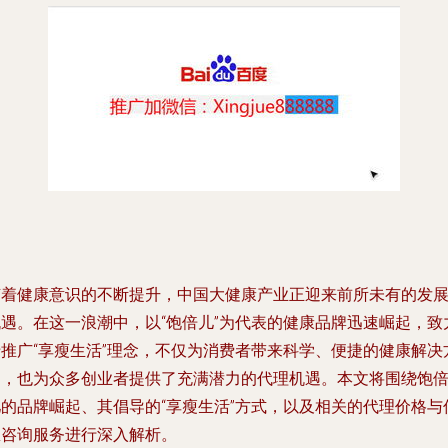
随着健康意识的不断提升，中国大健康产业正迎来前所未有的发
机遇。在这一浪潮中，以“饱倍儿”为代表的健康品牌迅速崛起，致
于推广“享瘦生活”理念，不仅为消费者带来科学、便捷的健康解决
案，也为众多创业者提供了充满潜力的代理机遇。本文将围绕饱
儿的品牌崛起、其倡导的“享瘦生活”方式，以及相关的代理价格与
息咨询服务进行深入解析。