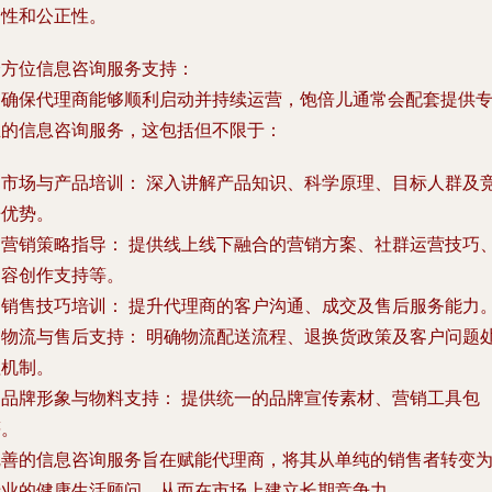
确性和公正性。
全方位信息咨询服务支持：
为确保代理商能够顺利启动并持续运营，饱倍儿通常会配套提供
业的信息咨询服务，这包括但不限于：
.
市场与产品培训：
深入讲解产品知识、科学原理、目标人群及
争优势。
.
营销策略指导：
提供线上线下融合的营销方案、社群运营技巧
内容创作支持等。
.
销售技巧培训：
提升代理商的客户沟通、成交及售后服务能力
.
物流与售后支持：
明确物流配送流程、退换货政策及客户问题
理机制。
.
品牌形象与物料支持：
提供统一的品牌宣传素材、营销工具包
等。
完善的信息咨询服务旨在赋能代理商，将其从单纯的销售者转变
专业的健康生活顾问，从而在市场上建立长期竞争力。