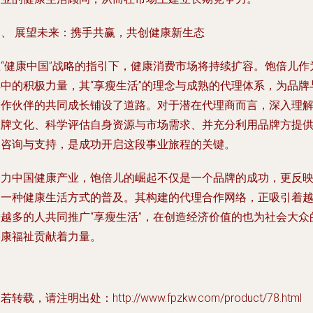
四、 展望未来：携手共赢，共创健康新生态
在“健康中国”战略的指引下，健康消费市场将持续扩容。饱倍儿作
其中的积极力量，其“享瘦生活”的理念与成熟的代理体系，为品牌
合作伙伴的共同成长铺设了道路。对于潜在代理商而言，深入理
品牌文化、科学评估自身资源与市场需求、并充分利用品牌方提
的咨询与支持，是成功开启这段事业旅程的关键。
鼎力中国健康产业，饱倍儿的崛起不仅是一个品牌的成功，更反
了一种健康生活方式的普及。其构建的代理合作网络，正吸引着
来越多的人共同推广“享瘦生活”，在创造经济价值的也为社会大众
健康福祉贡献着力量。
若转载，请注明出处：http://www.fpzkw.com/product/78.html