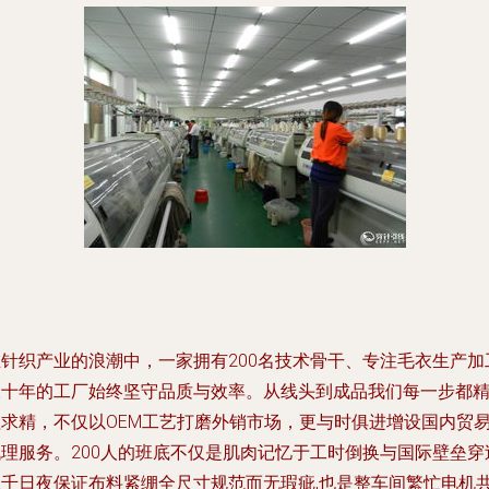
在针织产业的浪潮中，一家拥有200名技术骨干、专注毛衣生产加
二十年的工厂始终坚守品质与效率。从线头到成品我们每一步都
益求精，不仅以OEM工艺打磨外销市场，更与时俱进增设国内贸
代理服务。200人的班底不仅是肌肉记忆于工时倒换与国际壁垒穿
上千日夜保证布料紧绷全尺寸规范而无瑕疵,也是整车间繁忙电机