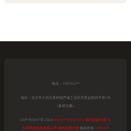
电话：1592612**
地址：北京市大兴区黄村镇芦城工业区管委会院内平房1号
（集群注册）
COPYRIGHT © 2026
WWW.FPZKW.COM
国内贸易代理
北
京和然锦科技有限公司
国内贸易代理
版权所有
SITEMAP